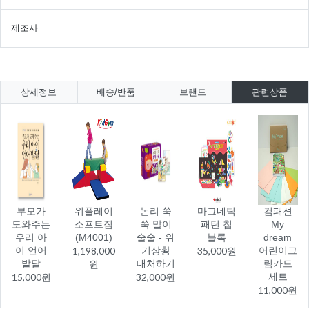
제조사
상세정보
배송/반품
브랜드
관련상품
부모가
위플레이
논리 쑥
마그네틱
컴패션
도와주는
소프트짐
쑥 말이
패턴 칩
My
우리 아
(M4001)
술술 - 위
블록
dream
이 언어
1,198,000
기상황
35,000원
어린이그
발달
원
대처하기
림카드
15,000원
32,000원
세트
11,000원