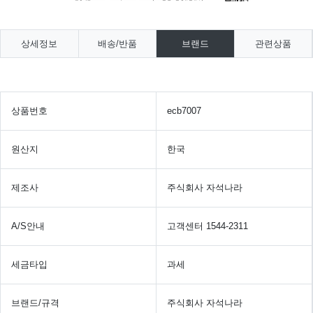
상세정보
배송/반품
브랜드
관련상품
상품번호
ecb7007
원산지
한국
제조사
주식회사 자석나라
A/S안내
고객센터 1544-2311
세금타입
과세
브랜드/규격
주식회사 자석나라