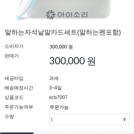
말하는자석낱말카드세트(말하는펜포함)
소비자가
판매가
300,000 원
세금타입
과세
배송예정시간
3~4일
상품코드
ecb7007
주문가능여부
수량