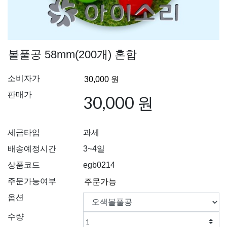
볼풀공 58mm(200개) 혼합
소비자가
판매가
30,000 원
세금타입
과세
배송예정시간
3~4일
상품코드
egb0214
주문가능여부
옵션
수량