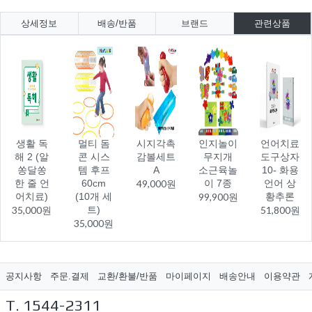
상세정보
배송/반품
브랜드
관련상품
생활 독
멀티 돔
시지각촉
인지놀이
언어치료
해 2 (알
콘 시스
감볼세트
무지개
도구상자
쏭달쏭
템 후프
A
소근육놀
10- 화용
한 줄 언
60cm
49,000원
이 7종
언어 상
어치료)
(10개 세
99,900원
황추론
35,000원
트)
51,800원
35,000원
공지사항
주문.결제
교환/환불/반품
마이페이지
배송안내
이용약관
T. 1544-2311