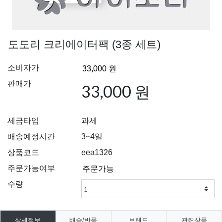
도도리 크리에이터팩 (3종 세트)
소비자가
판매가
33,000 원
세금타입
과세
배송예정시간
3~4일
상품코드
eea1326
주문가능여부
수량
상세정보
배송/반품
브랜드
관련상품