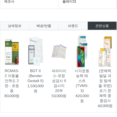
제조사
플레이31
상세정보
배송/반품
브랜드
관련상품
RCMAS-
BGT II
파라다이
시각운동
(문해력
2 아동불
(Bender
스-유창
능력 테
발달 과
안척도 2
Gestalt II)
성검사 II
스트
정 탐색
판 - 초등
1,500,000
검사지
(TVMS-
을 위한)
용
원
20부
3)
초기 문
80,000원
50,000원
420,000
해력 종
원
합검사
60,000원