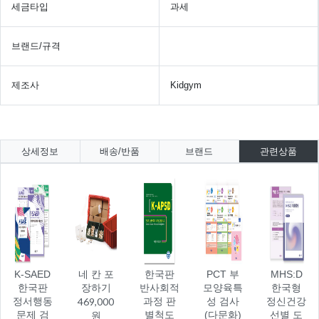
세금타입
과세
브랜드/규격
제조사
Kidgym
상세정보
배송/반품
브랜드
관련상품
K-SAED
네 칸 포
한국판
PCT 부
MHS:D
한국판
장하기
반사회적
모양육특
한국형
정서행동
469,000
과정 판
성 검사
정신건강
문제 검
원
별척도
(다문화)
선별 도