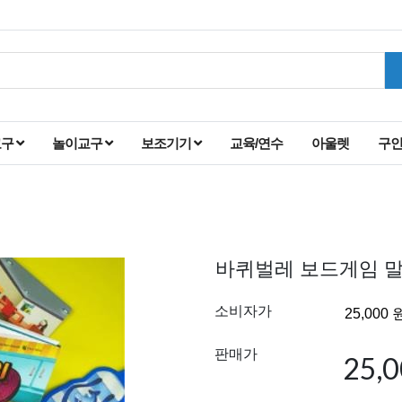
교구
놀이교구
보조기기
교육/연수
아울렛
구
바퀴벌레 보드게임 
소비자가
판매가
25,