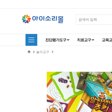
진단평가도구
치료교구
교육
놀이교구