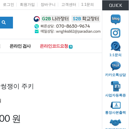
로그인
회원가입
장바구니
고객센터
1:1문의
QUICK
인
온라인 검사
온라인코드요청
N
1:1문의
카카오톡상담
말썽쟁이 주키
사업자등록증
통장사본출력
000 원