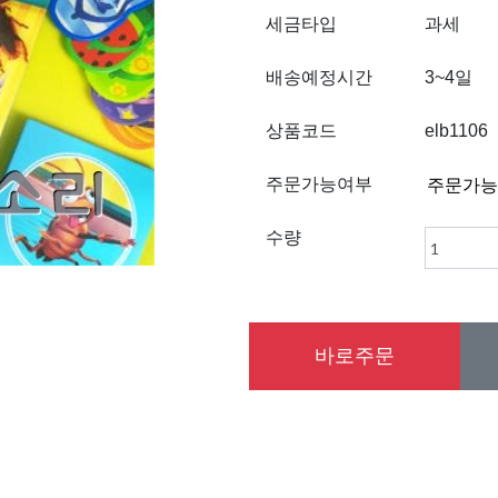
세금타입
과세
배송예정시간
3~4일
상품코드
elb1106
주문가능여부
수량
바로주문