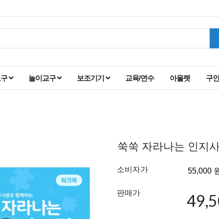
교구
놀이교구
보조기기
교육/연수
아울렛
구
쑥쑥 자라나는 인지
소비자가
판매가
49,