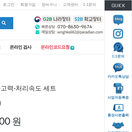
로그인
회원가입
장바구니
고객센터
1:1문의
QUICK
인
온라인 검사
온라인코드요청
N
1:1문의
카카오톡상담
사고력-처리속도 세트
사업자등록증
통장사본출력
500 원