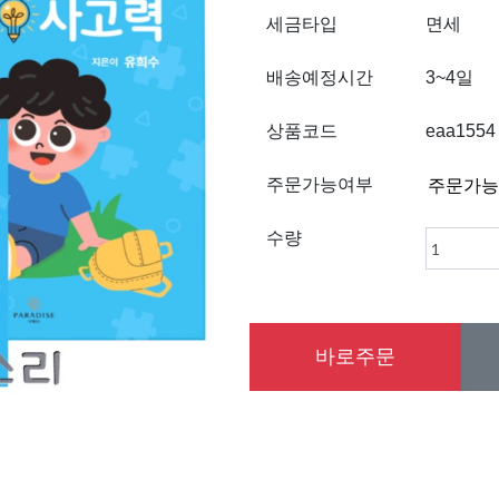
세금타입
면세
배송예정시간
3~4일
상품코드
eaa1554
주문가능여부
수량
바로주문