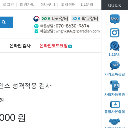
로그인
회원가입
장바구니
고객센터
1:1문의
QUICK
인
온라인 검사
온라인코드요청
N
1:1문의
카카오톡상담
조인스 성격적응 검사
사업자등록증
통장사본출력
,000 원