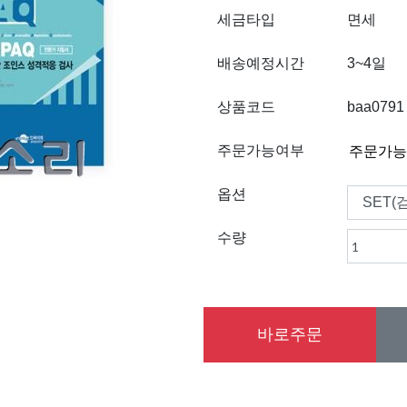
세금타입
면세
배송예정시간
3~4일
상품코드
baa0791
주문가능여부
옵션
수량
바로주문