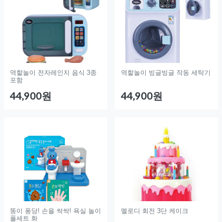
역할놀이 전자레인지 음식 3종
역할놀이 빙글빙글 작동 세탁기
포함
44,900원
44,900원
똥이 퐁당! 손을 싹싹! 욕실 놀이
멜로디 회전 3단 케이크
풀세트 화