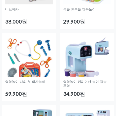
비보이카
동물 친구들 까꿍놀이
38,000원
29,900원
역할놀이 나의 첫 의사놀이
역할놀이 커피머신 놀이 캡슐
포함
59,900원
34,900원