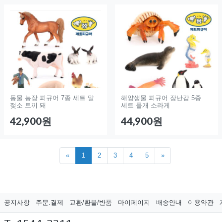
동물 농장 피규어 7종 세트 말
해양생물 피규어 장난감 5종
젖소 토끼 돼
세트 물개 소라게
42,900원
44,900원
«
1
2
3
4
5
»
공지사항
주문.결제
교환/환불/반품
마이페이지
배송안내
이용약관