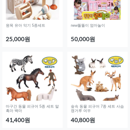
원목 유아 악기 5종세트
new똘똘이 엄마놀이
25,000원
50,000원
마구간 동물 피규어 5종 세트 말
숲속 동물 피규어 7종 세트 사슴
흑마 백마
캥거루 여우
41,400원
40,800원