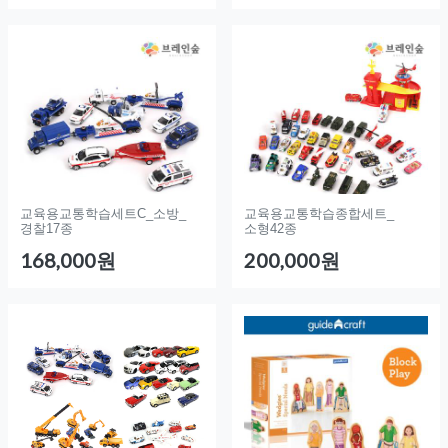
교육용교통학습세트C_소방_
교육용교통학습종합세트_
경찰17종
소형42종
168,000원
200,000원