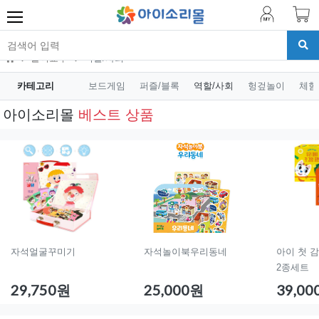
놀이교구
역할/사회
카테고리
보드게임
퍼즐/블록
역할/사회
헝겊놀이
체험
아이소리몰
베스트 상품
자석얼굴꾸미기
자석놀이북우리동네
아이 첫 
2종세트
29,750원
25,000원
39,0