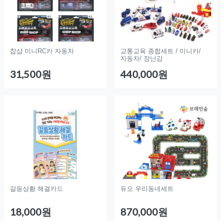
찹샵 미니RC카 자동차
교통교육 종합세트 / 미니카/
자동차/ 장난감
31,500원
440,000원
갈등상황 해결카드
듀오 우리동네세트
18,000원
870,000원