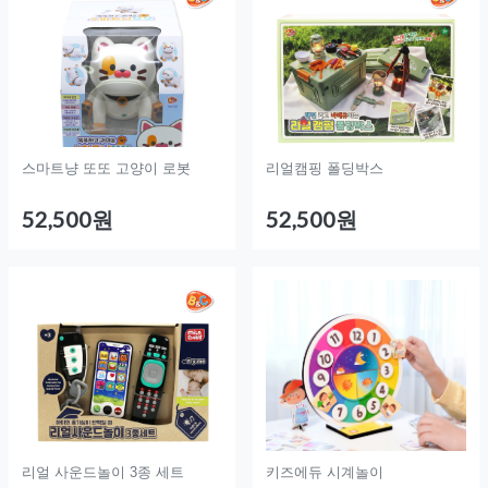
스마트냥 또또 고양이 로봇
리얼캠핑 폴딩박스
52,500원
52,500원
리얼 사운드놀이 3종 세트
키즈에듀 시계놀이