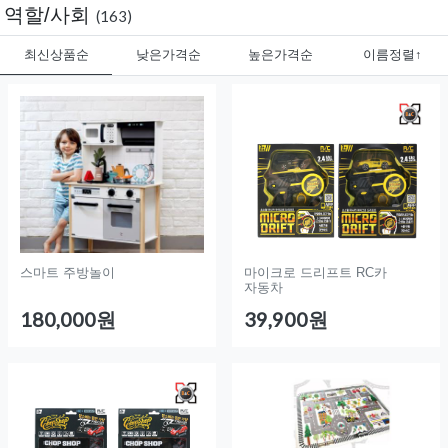
역할/사회
(163)
최신상품순
낮은가격순
높은가격순
이름정렬↑
스마트 주방놀이
마이크로 드리프트 RC카
자동차
180,000원
39,900원