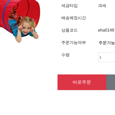
세금타입
과세
배송예정시간
상품코드
eha0148
주문가능여부
수량
바로주문