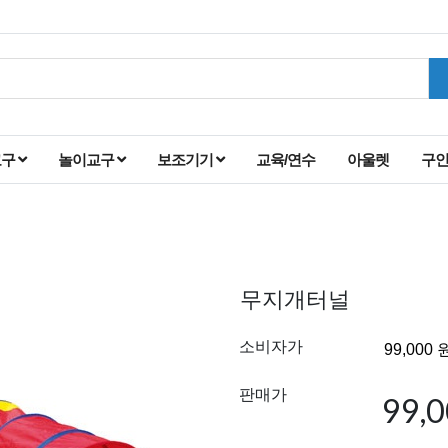
교구
놀이교구
보조기기
교육/연수
아울렛
구
무지개터널
소비자가
판매가
99,