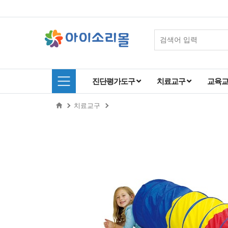
진단평가도구
치료교구
교육
치료교구