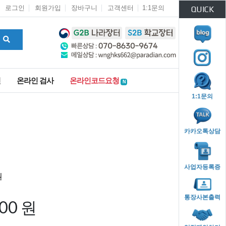
로그인
회원가입
장바구니
고객센터
1:1문의
QUICK
인
온라인 검사
온라인코드요청
N
1:1문의
카카오톡상담
사업자등록증
통장사본출력
000 원