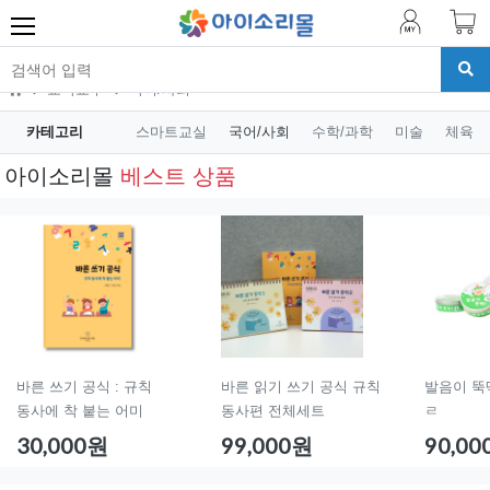
교육교구
국어/사회
카테고리
스마트교실
국어/사회
수학/과학
미술
체육
아이소리몰
베스트 상품
바른 쓰기 공식 : 규칙
바른 읽기 쓰기 공식 규칙
발음이 뚝
동사에 착 붙는 어미
동사편 전체세트
ㄹ
30,000원
99,000원
90,0