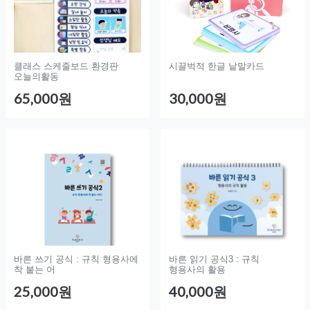
클래스 스케줄보드 환경판
시끌벅적 한글 낱말카드
오늘의활동
65,000원
30,000원
바른 쓰기 공식 : 규칙 형용사에
바른 읽기 공식3 : 규칙
착 붙는 어
형용사의 활용
25,000원
40,000원