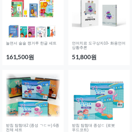
놀면서 술술 캥거루 한글 세트
언어치료 도구상자10- 화용언어
상황추론
161,500원
51,800원
받침 탐험대2 (종성 ㄱㄷㅂ) 6종
받침 탐험대 종성ㄷ (로봇
전체 세트
푸드코트)