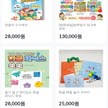
관용어 수수께끼
[방학세일]방학맞이 워크북
세트
28,000원
130,000원
알기 쉽고 재미있는 한글
한글 배움 놀이 꾸러미
파닉스 쑥쑥
28,000원
25,000원