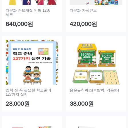
다문화 손뜨개질 인형 12종
다문화 자석큐브
세트
840,000원
420,000원
입학 전 꼭 필요한 학교준비
음운규칙퀴즈(ㅎ탈락, 격음화)
127가지 실전
28,000원
38,000원