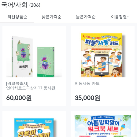
국어/사회
(206)
최신상품순
낮은가격순
높은가격순
이름정렬↑
[워크북출시]
피동사동 카드
언어치료도구상자11 동사편
60,000원
35,000원