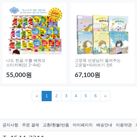
나도 한글,수를 배워요
고정욱 선생님이 들려주는
스티커북(만 2~4세)
고운말+따라쓰기 전6
55,000원
67,100원
«
1
2
3
4
5
6
»
공지사항
주문.결제
교환/환불/반품
마이페이지
배송안내
이용약관