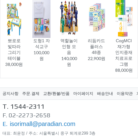
뽀로로
도형1 자
역할놀이
리듬카드
CogMCI
빛따라
석교구
인형 모
플러스
재가형
그리기
100,000
음
48종
인지중재
테이블
원
140,000
22,900원
치료프로
38,000원
원
그램
88,000원
공지사항
주문.결제
교환/환불/반품
마이페이지
배송안내
이용약관
T. 1544-2311
F. 02-2273-2658
E.
isorimall@paradian.com
대표: 최윤정 / 주소: 서울특별시 중구 퇴계로299​ 3층