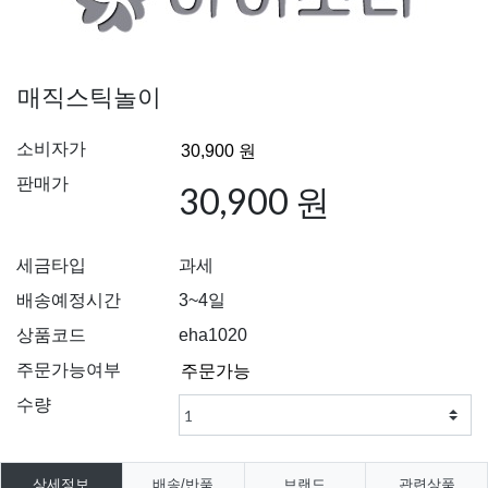
매직스틱놀이
소비자가
판매가
30,900 원
세금타입
과세
배송예정시간
3~4일
상품코드
eha1020
주문가능여부
수량
상세정보
배송/반품
브랜드
관련상품