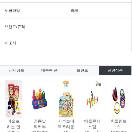
세금타입
과세
브랜드/규격
제조사
상세정보
배송/반품
브랜드
관련상품
마술로
공룡알
자석놀이
허들콘시
흔들링토
하는 언
픽커부
북우리동
스템
스