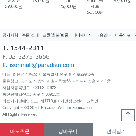
어치료
78,000원
네
48cm 풀
62,000원
39,000원
25,000원
세트
66,900원
공지사항
주문.결제
교환/환불/반품
마이페이지
배송안내
이용약관
T. 1544-2311
F. 02-2273-2658
E.
isorimall@paradian.com
대표: 최윤정 / 주소: 서울특별시 중구 퇴계로299​ 3층
물류창고: 경기도 의왕시 계원대학로66 파라다이스홀 지하1층
사업자등록번호: 203-82-32922
통신판매업신고: 중구 제00913호
의료기기판매업신고: 제1719호 / 개인정보관리: 권혁민
Copyright 2000-2026, Paradise Welfare Foundation
All Rights Reserved
바로주문
장바구니
견적담기