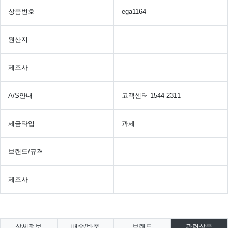
상품번호
ega1164
원산지
제조사
A/S안내
고객센터 1544-2311
세금타입
과세
브랜드/규격
제조사
상세정보
배송/반품
브랜드
관련상품