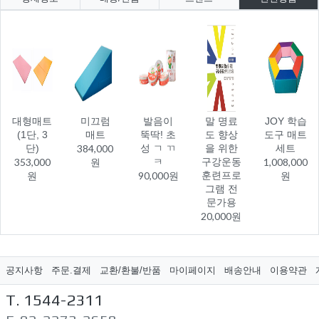
대형매트
미끄럼
발음이
말 명료
JOY 학습
(1단, 3
매트
뚝딱! 초
도 향상
도구 매트
단)
384,000
성 ㄱ ㄲ
을 위한
세트
353,000
원
ㅋ
구강운동
1,008,000
원
90,000원
훈련프로
원
그램 전
문가용
20,000원
공지사항
주문.결제
교환/환불/반품
마이페이지
배송안내
이용약관
T. 1544-2311