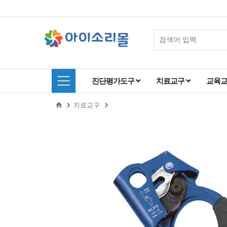
진단평가도구
치료교구
교육
치료교구