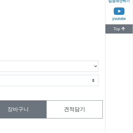
입점제안하기
youtube
Top
장바구니
견적담기