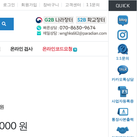
로그인
회원가입
장바구니
고객센터
1:1문의
QUICK
인
온라인 검사
온라인코드요청
N
1:1문의
카카오톡상담
사업자등록증
통장사본출력
,000 원