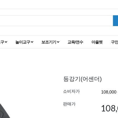
교구
놀이교구
보조기기
교육/연수
아울렛
구
등강기(어센더)
소비자가
판매가
108