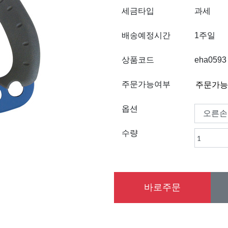
세금타입
과세
배송예정시간
1주일
상품코드
eha0593
주문가능여부
옵션
수량
바로주문