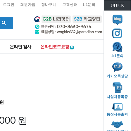
로그인
회원가입
장바구니
고객센터
1:1문의
QUICK
인
온라인 검사
온라인코드요청
N
1:1문의
카카오톡상담
사업자등록증
통장사본출력
,000 원