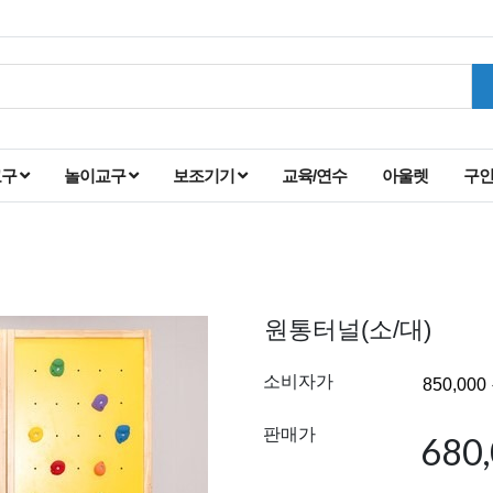
교구
놀이교구
보조기기
교육/연수
아울렛
구
원통터널(소/대)
소비자가
판매가
680