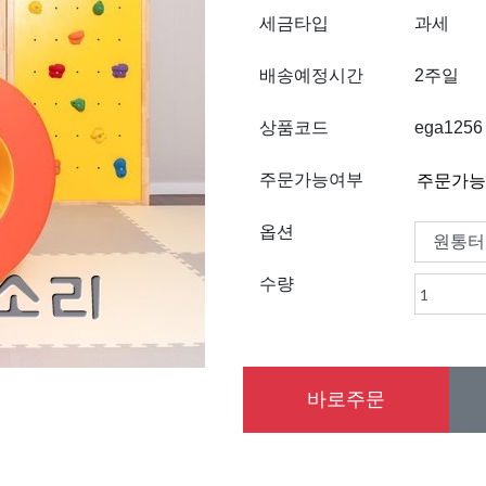
세금타입
과세
배송예정시간
2주일
상품코드
ega1256
주문가능여부
옵션
수량
바로주문