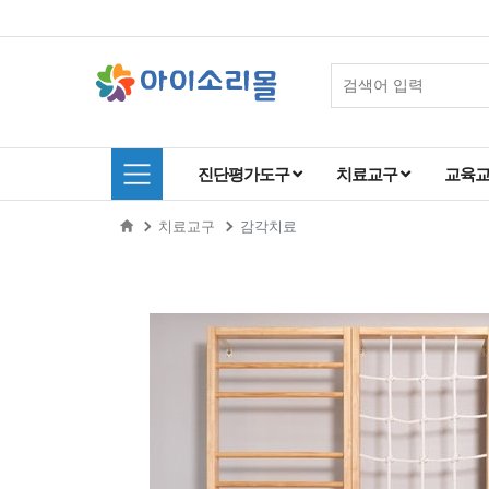
진단평가도구
치료교구
교육
치료교구
감각치료