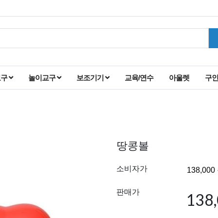
교구
놀이교구
보조기기
교육/연수
아울렛
구
땅콩볼
소비자가
판매가
138