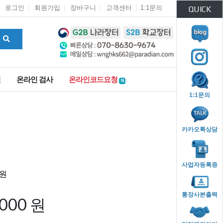
로그인
회원가입
장바구니
고객센터
1:1문의
QUICK
인
온라인 검사
온라인코드요청
N
1:1문의
카카오톡상담
사업자등록증
통장사본출력
,000 원