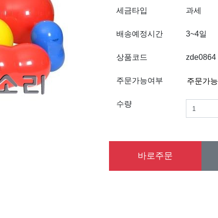
세금타입
과세
배송예정시간
3~4일
상품코드
zde0864
주문가능여부
수량
바로주문