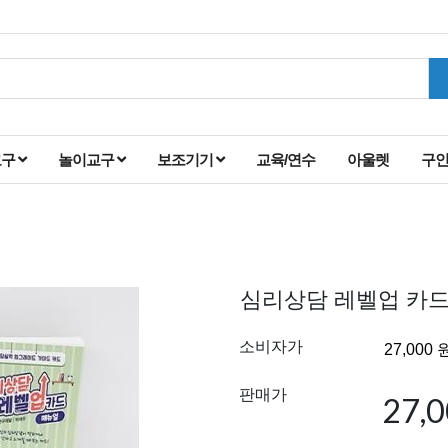
교구
놀이교구
보조기기
교육/연수
아울렛
구
심리상담 레벨업 카
소비자가
판매가
27,