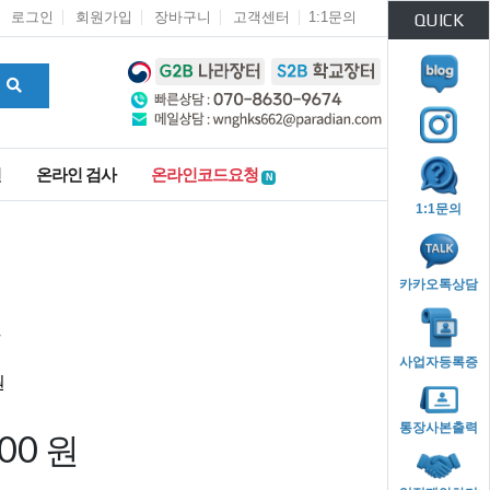
로그인
회원가입
장바구니
고객센터
1:1문의
QUICK
인
온라인 검사
온라인코드요청
N
1:1문의
카카오톡상담
드
사업자등록증
통장사본출력
000 원