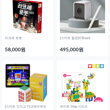
리코셰 로봇
[스마트 칠판]V-Board
58,000원
495,000원
[스마트 인지교구]크레아큐브
유아로 Step 시리즈