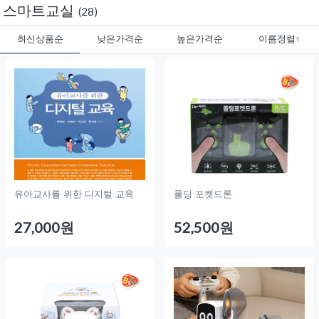
스마트교실
(28)
최신상품순
낮은가격순
높은가격순
이름정렬↑
유아교사를 위한 디지털 교육
폴딩 포켓드론
27,000원
52,500원