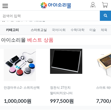
교육교구
스마트교실
카테고리
스마트교실
국어/사회
수학/과학
미술
체육
아이소리몰
베스트 상품
안경마우스2- 스위치선택
정전식 27인치
스마트 테이블
멀티터치모니터
1,000,000원
997,500원
7,700