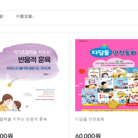
렬↑
이름정렬↓
절력을 키우는 반응적 훈육
디딤돌 안전동화
000원
60,000원