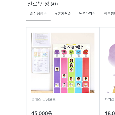
진로/인성
(41)
최신상품순
낮은가격순
높은가격순
이름정
클래스 감정보드
자기조
45,000원
18,