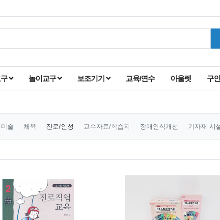
교구
놀이교구
보조기기
교육/연수
아울렛
구
미술
체육
진로/인성
교수자료/학습지
장애인식개선
기자재 시