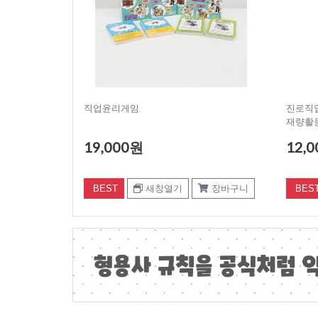
직업윤리게임
진로직업
재량활동
19,000원
12,
BEST
새창열기
장바구니
BES