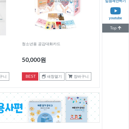
입점제안하기
youtube
Top
청소년용 공감대화카드
50,000원
구니
BEST
새창열기
장바구니