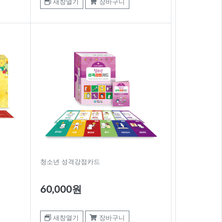
새창열기
장바구니
청소년 성격강점카드
60,000원
새창열기
장바구니