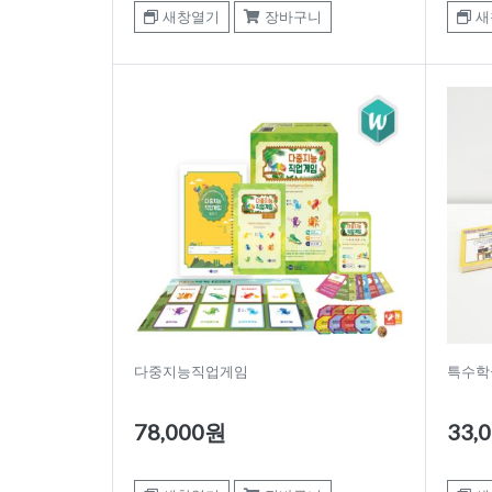
새창열기
장바구니
새
다중지능직업게임
특수학
78,000원
33,