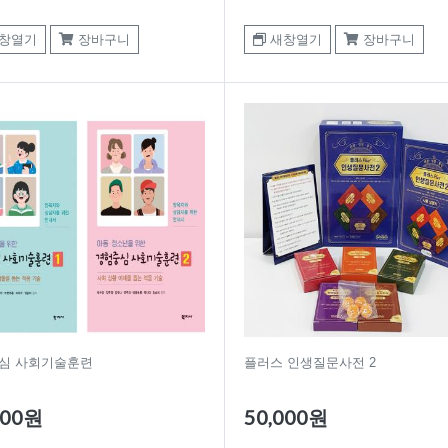
창열기
장바구니
새창열기
장바구니
심 사회기술훈련
플러스 인생질문사전 2
000원
50,000원