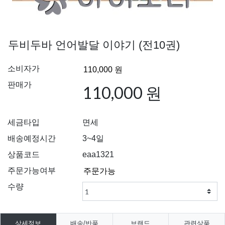
두비두바 언어발달 이야기 (전10권)
소비자가
판매가
110,000 원
세금타입
면세
배송예정시간
3~4일
상품코드
eaa1321
주문가능여부
수량
상세정보
배송/반품
브랜드
관련상품