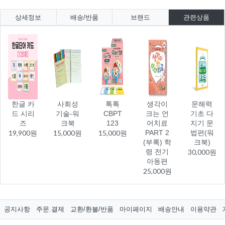
상세정보
배송/반품
브랜드
관련상품
한글 카
사회성
톡톡
생각이
문해력
드 시리
기술-워
CBPT
크는 언
기초 다
즈
크북
123
어치료
지기 문
19,900원
15,000원
15,000원
PART 2
법편(워
(부록) 학
크북)
령 전기
30,000원
아동편
25,000원
공지사항
주문.결제
교환/환불/반품
마이페이지
배송안내
이용약관