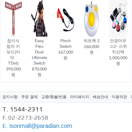
접이식
Easy
Pinch
빅트랙 2
안경마우
점자 키
Flex
Switch
260,000
스2- 스위
보드(티
Dual
167,000
원
치선택
닷 :
Ultimate
원
1,000,000
TDot)
Switch
원
390,000
870,000
원
원
공지사항
주문.결제
교환/환불/반품
마이페이지
배송안내
이용약관
T. 1544-2311
F. 02-2273-2658
E.
isorimall@paradian.com