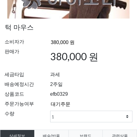
턱 마우스
소비자가
판매가
380,000 원
세금타입
과세
배송예정시간
2주일
상품코드
efb0329
주문가능여부
수량
상세정보
배송/반품
브랜드
관련상품