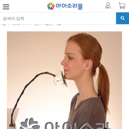
보조기기
컴퓨터접근/학습