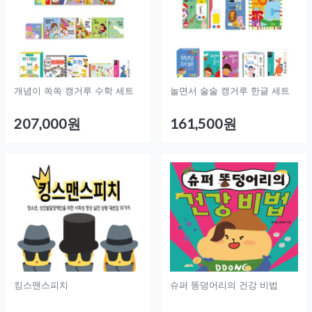
개념이 쏙쏙 캥거루 수학 세트
놀면서 술술 캥거루 한글 세트
207,000원
161,500원
킹스맨스피치
슈퍼 똥덩어리의 건강 비법