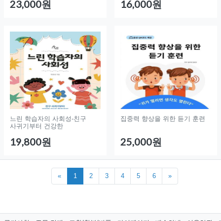
23,000원
16,000원
느린 학습자의 사회성-친구
집중력 향상을 위한 듣기 훈련
사귀기부터 건강한
19,800원
25,000원
«
1
2
3
4
5
6
»