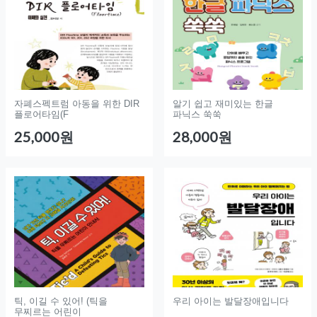
자폐스펙트럼 아동을 위한 DIR
알기 쉽고 재미있는 한글
플로어타임(F
파닉스 쑥쑥
25,000원
28,000원
틱, 이길 수 있어! (틱을
우리 아이는 발달장애입니다
무찌르는 어린이