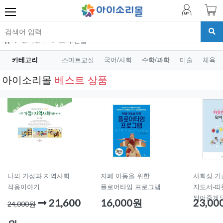
교육교구
도서/전집
카테고리
스마트교실
국어/사회
수학/과학
미술
체육
아이소리몰
베스트 상품
나의 가정과 지역사회
자폐 아동을 위한
사회성 기
적응이야기
플로어타임 프로그램
지도서-따
되어줄게요
21,600
16,000원
23,0
24,000원