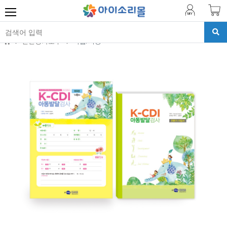
진단평가도구
학습/지능