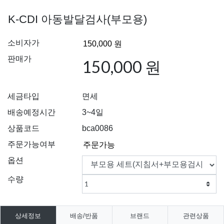
K-CDI 아동발달검사(부모용)
소비자가
판매가
150,000 원
세금타입
면세
배송예정시간
3~4일
상품코드
bca0086
주문가능여부
옵션
수량
상세정보
배송/반품
브랜드
관련상품