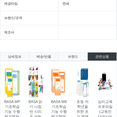
세금타입
면세
브랜드/규격
제조사
상세정보
배송/반품
브랜드
관련상품
BASA:MP
BASA 읽
BASA:WE
초등 저
심리교육
기초학습
기 나침
기초학습
학년을
프로파일
기능 수행
반 시리
기능 수행
위한 초
(교육진
평가체제:
즈 세트
평가체제:
기 문해
단검사도